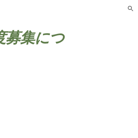
ion
度募集につ