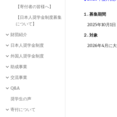
【寄付者の皆様へ】
１. 募集期間
【日本人奨学金制度募集
について】
202
5
年10月1日
財団紹介
２. 対象
日本人奨学金制度
202
6
年4月に大
外国人奨学金制度
助成事業
交流事業
Q&A
奨学生の声
寄付について